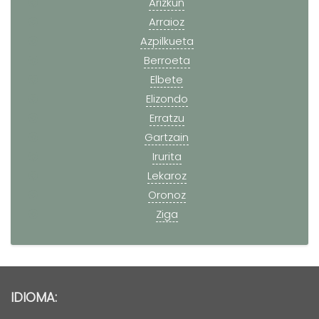
Arizkun
Arraioz
Azpilkueta
Berroeta
Elbete
Elizondo
Erratzu
Gartzain
Irurita
Lekaroz
Oronoz
Ziga
IDIOMA: