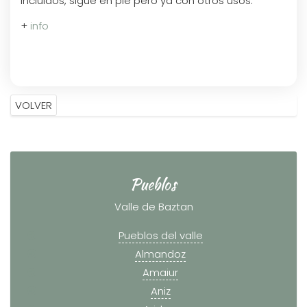
incluidos, sigue en pie pero ya con otros usos.
+
info
Pueblos
Valle de Baztan
Pueblos del valle
Almandoz
Amaiur
Aniz